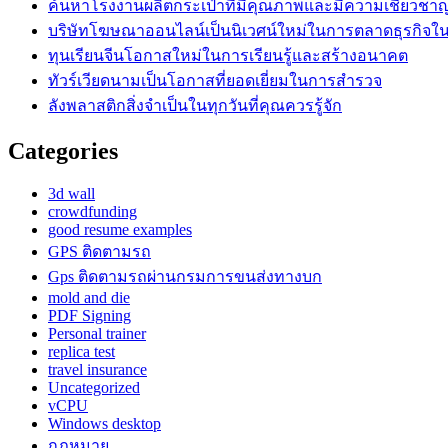
ค้นหาโรงงานผลิตกระเป๋าที่มีคุณภาพและมีความเชี่ยวชา
บริษัทโฆษณาออนไลน์เป็นนิเวศน์ใหม่ในการตลาดธุรกิจในย
ทุนเรียนจีนโอกาสใหม่ในการเรียนรู้และสร้างอนาคต
ทัวร์เวียดนามเป็นโอกาสที่ยอดเยี่ยมในการสำรวจ
ลังพลาสติกสิ่งจำเป็นในทุกวันที่คุณควรรู้จัก
Categories
3d wall
crowdfunding
good resume examples
GPS ติดตามรถ
Gps ติดตามรถผ่านกรมการขนส่งทางบก
mold and die
PDF Signing
Personal trainer
replica test
travel insurance
Uncategorized
vCPU
Windows desktop
กฎหมาย