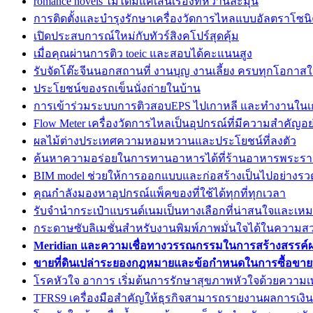
romance novels ไม่ได้มีแค่เส้นเรื่องที่หวานละมุน
การติดตั้งและบำรุงรักษาเครื่องวัดการไหลแบบอัลตราโซนิค
เปิดประสบการณ์ใหม่กับทัวร์สิงคโปร์สุดคุ้ม
เมื่อคุณผ่านการติว toeic และสอบได้คะแนนสูง
รับจัดโต๊ะจีนนอกสถานที่ งานบุญ งานเลี้ยง ครบทุกโอกาสใน
ประโยชน์ของรถเข็นนั่งถ่ายในบ้าน
การเข้าร่วมระบบการติวสอบEPS ไปเกาหลี และทำงานในเก
Flow Meter เครื่องวัดการไหลเป็นอุปกรณ์ที่มีความสำคัญอ
ผลไม้ต่างประเทศความหอมหวานและประโยชน์ที่ลงตัว
ค้นหาความอร่อยในการทานอาหารได้ที่ร้านอาหารพระร
BIM model ช่วยให้การออกแบบและก่อสร้างเป็นไปอย่างรวด
คุณกำลังมองหาอุปกรณ์แพ็คของที่ใช้ได้ทุกที่ทุกเวลา
รับจำนำกระเป๋าแบรนด์เนมเป็นทางเลือกที่น่าสนใจและเหม
กระดาษซับลิเมชั่นสำหรับงานพิมพ์ภาพมั่นใจได้ในความส
Meridian และความเชื่อทางวรรณกรรมในการสร้างสรรค์
ขายที่ดินเปล่าระยองกฎหมายและข้อกำหนดในการซื้อขายที
โรคหัวใจ อาการ เริ่มต้นการรักษาสุขภาพหัวใจด้วยความเ
TFRS9 เครื่องมือสำคัญให้ธุรกิจสามารถรายงานผลการเงินอ