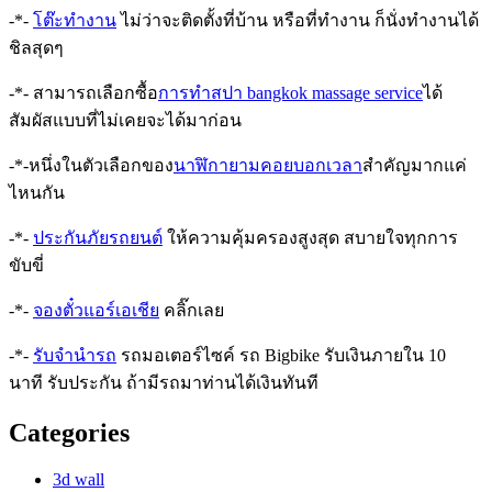
-*-
โต๊ะทำงาน
ไม่ว่าจะติดตั้งที่บ้าน หรือที่ทำงาน ก็นั่งทำงานได้
ชิลสุดๆ
-*- สามารถเลือกซื้อ
การทำสปา bangkok massage service
ได้
สัมผัสแบบที่ไม่เคยจะได้มาก่อน
-*-หนึ่งในตัวเลือกของ
นาฬิกายามคอยบอกเวลา
สำคัญมากแค่
ไหนกัน
-*-
ประกันภัยรถยนต์
ให้ความคุ้มครองสูงสุด สบายใจทุกการ
ขับขี่
-*-
จองตั๋วแอร์เอเชีย
คลิ๊กเลย
-*-
รับจำนำรถ
รถมอเตอร์ไซค์ รถ Bigbike รับเงินภายใน 10
นาที รับประกัน ถ้ามีรถมาท่านได้เงินทันที
Categories
3d wall