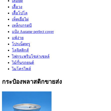
เสื้อยืด
เสื้อวง
เสื้อโปโล
เห็ดเยื่อไผ่
เหล็กเกรดบี
แป้ง Aurame perfect cover
แพ้ง่าย
โปรเน็ตทรู
โลจิสติกส์
ไฟกระพริบโซล่าเซลล์
ไม้กั้นรถยนต์
ไมโครไพล์
กระป๋องพลาสติกขายส่ง