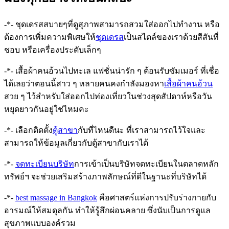
-*- ชุดเดรสสบายๆที่ดูสุภาพสามารถสวมใส่ออกไปทำงาน หรือ
ต้องการเพิ่มความพิเศษให้
ชุดเดรส
เป็นสไตล์ของเราด้วยสีสันที่
ชอบ หรือเครื่องประดับเล็กๆ
-*- เสื้อผ้าคนอ้วนไปทะเล แฟชั่นน่ารัก ๆ ต้อนรับซัมเมอร์ ที่เชื่อ
ได้เลยว่าตอนนี้สาว ๆ หลายคนคงกำลังมองหา
เสื้อผ้าคนอ้วน
สวย ๆ ไว้สำหรับใส่ออกไปท่องเที่ยวในช่วงสุดสัปดาห์หรือวัน
หยุดยาวกันอยู่ใช่ไหมคะ
-*- เลือกติดตั้ง
ตู้สาขา
กับที่ไหนดีนะ ที่เราสามารถไว้ใจและ
สามารถให้ข้อมูลเกี่ยวกับตู้สาขากับเราได้
-*-
จดทะเบียนบริษัท
การเข้าเป็นบริษัทจดทะเบียนในตลาดหลัก
ทรัพย์ฯ จะช่วยเสริมสร้างภาพลักษณ์ที่ดีในฐานะที่บริษัทได้
-*-
best massage in Bangkok
คือศาสตร์แห่งการปรับร่างกายกับ
อารมณ์ให้สมดุลกัน ทำให้รู้สึกผ่อนคลาย ซึ่งนับเป็นการดูแล
สุขภาพแบบองค์รวม