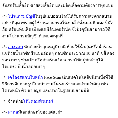
รับสกรีนเสื้อยืด ขายส่งเสื้อยืด และผลิตเสื้อตามต้องการทุกแบบ
-*-
โปรแกรมบัญชี
ในรูปแบบออนไลน์ได้รับความสะดวกสบาย
อย่างที่สุด เพราะผู้ใช้งานสามารถใช้งานได้ทั้งคอมพิวเตอร์ มือ
ถือ หรือแท็บเล็ต เพียงแค่มีอินเตอร์เน็ต ซึ่งปัจจุบันสามารถใช้
งานโปรแกรมบัญชีได้แทบจะทุกที่
-*-
ลองจอน
ซักด้วยน้ำอุณหภูมิปกติ ห้ามใช้น้ำอุ่นหรือน้ำร้อน
แช่ด้วยน้ำยาซักผ้าแบบอ่อนๆ ก่อนซักประมาณ 10 นาที ขยี้ ลอง
จอน เบาๆ ช่วงเป้าหรือช่วงรักแร้สามารถใช้สบู่ซักผ้าถูได้
โดยตรง บีบน้ำออกเบาๆ
-*-
เครื่องสแกนใบหน้า
Face Scan เป็นเทคโนโลยีชนิดหนึ่งที่ใช้
วิธีการจับภาพรูปใบหน้าตามโครงสร้างและส่วนสำคัญ เช่น
โครงหน้า คิ้ว ตา จมูก และปากในรูปแบบสามมิติ
-*- จำหน่าย
โต๊ะคอมพิวเตอร์
-*-
ฝาท่อ
มีเอกลักษณ์ของแต่ละฝา