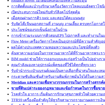
romance novels ไม่ได้มีแค่เส้นเรื่องที่หวานละมุน
การติดตั้งและบำรุงรักษาเครื่องวัดการไหลแบบอัลตราโซนิค
เปิดประสบการณ์ใหม่กับทัวร์สิงคโปร์สุดคุ้ม
เมื่อคุณผ่านการติว toeic และสอบได้คะแนนสูง
รับจัดโต๊ะจีนนอกสถานที่ งานบุญ งานเลี้ยง ครบทุกโอกาสใน
ประโยชน์ของรถเข็นนั่งถ่ายในบ้าน
การเข้าร่วมระบบการติวสอบEPS ไปเกาหลี และทำงานในเก
Flow Meter เครื่องวัดการไหลเป็นอุปกรณ์ที่มีความสำคัญอ
ผลไม้ต่างประเทศความหอมหวานและประโยชน์ที่ลงตัว
ค้นหาความอร่อยในการทานอาหารได้ที่ร้านอาหารพระร
BIM model ช่วยให้การออกแบบและก่อสร้างเป็นไปอย่างรวด
คุณกำลังมองหาอุปกรณ์แพ็คของที่ใช้ได้ทุกที่ทุกเวลา
รับจำนำกระเป๋าแบรนด์เนมเป็นทางเลือกที่น่าสนใจและเหม
กระดาษซับลิเมชั่นสำหรับงานพิมพ์ภาพมั่นใจได้ในความส
Meridian และความเชื่อทางวรรณกรรมในการสร้างสรรค์
ขายที่ดินเปล่าระยองกฎหมายและข้อกำหนดในการซื้อขายที
โรคหัวใจ อาการ เริ่มต้นการรักษาสุขภาพหัวใจด้วยความเ
TFRS9 เครื่องมือสำคัญให้ธุรกิจสามารถรายงานผลการเงินอ