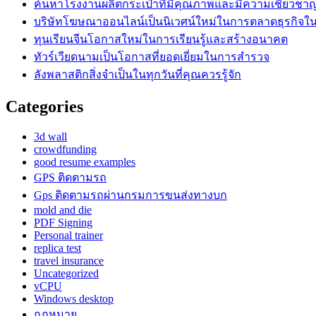
ค้นหาโรงงานผลิตกระเป๋าที่มีคุณภาพและมีความเชี่ยวชา
บริษัทโฆษณาออนไลน์เป็นนิเวศน์ใหม่ในการตลาดธุรกิจในย
ทุนเรียนจีนโอกาสใหม่ในการเรียนรู้และสร้างอนาคต
ทัวร์เวียดนามเป็นโอกาสที่ยอดเยี่ยมในการสำรวจ
ลังพลาสติกสิ่งจำเป็นในทุกวันที่คุณควรรู้จัก
Categories
3d wall
crowdfunding
good resume examples
GPS ติดตามรถ
Gps ติดตามรถผ่านกรมการขนส่งทางบก
mold and die
PDF Signing
Personal trainer
replica test
travel insurance
Uncategorized
vCPU
Windows desktop
กฎหมาย