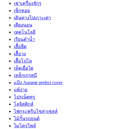
เช่าเครื่องจักร
เซ็กทอย
เดินทางไปเกาะเต่า
เตียงนอน
เทคโนโลยี
เรียนดำน้ำ
เสื้อยืด
เสื้อวง
เสื้อโปโล
เห็ดเยื่อไผ่
เหล็กเกรดบี
แป้ง Aurame perfect cover
แพ้ง่าย
โปรเน็ตทรู
โลจิสติกส์
ไฟกระพริบโซล่าเซลล์
ไม้กั้นรถยนต์
ไมโครไพล์