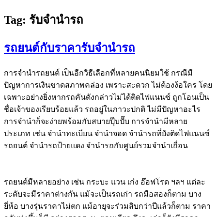
Tag:
รับจำนำรถ
รถยนต์กับราคารับจำนำรถ
การจำนำรถยนต์ เป็นอีกวิธีเลือกที่หลายคนนิยมใช้ กรณีมี
ปัญหาการเงินขาดสภาพคล่อง เพราะสะดวก ไม่ต้องง้อใคร โดย
เฉพาะอย่างยิ่งหากรถคันดังกล่าวไม่ได้ติดไฟแนนซ์ ถูกโอนเป็น
ชื่อเจ้าของเรียบร้อยแล้ว รถอยู่ในภาวะปกติ ไม่มีปัญหาอะไร
การจำนำก็จะง่ายพร้อมกับสบายปุ๊บปั๊บ การจำนำมีหลาย
ประเภท เช่น จำนำทะเบียน จำนำจอด จำนำรถที่ยังติดไฟแนนซ์
รถยนต์ จำนำรถป้ายแดง จำนำรถกับศูนย์รวมจำนำเถื่อน
รถยนต์มีหลายอย่าง เช่น กระบะ แวน เก๋ง อ๊อฟโรด ฯลฯ แต่ละ
ระดับจะมีราคาต่างกัน แม้จะเป็นรถเก่า รถมือสองก็ตาม บาง
ยี่ห้อ บางรุ่นราคาไม่ตก แม้อายุจะร่วมสิบกว่าปีแล้วก็ตาม ราคา