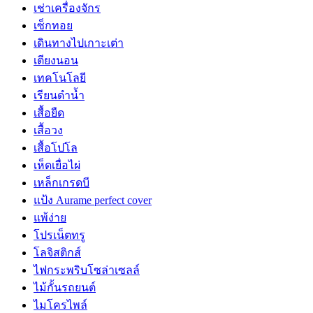
เช่าเครื่องจักร
เซ็กทอย
เดินทางไปเกาะเต่า
เตียงนอน
เทคโนโลยี
เรียนดำน้ำ
เสื้อยืด
เสื้อวง
เสื้อโปโล
เห็ดเยื่อไผ่
เหล็กเกรดบี
แป้ง Aurame perfect cover
แพ้ง่าย
โปรเน็ตทรู
โลจิสติกส์
ไฟกระพริบโซล่าเซลล์
ไม้กั้นรถยนต์
ไมโครไพล์