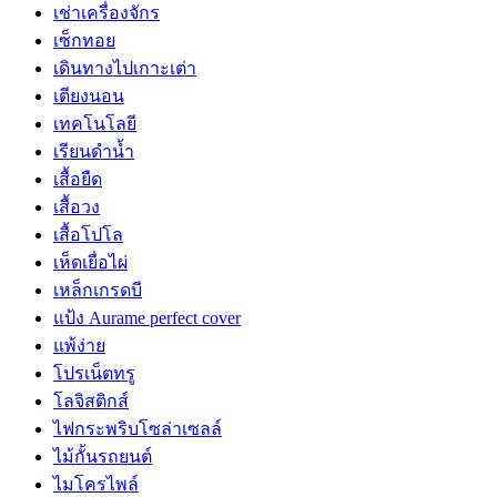
เช่าเครื่องจักร
เซ็กทอย
เดินทางไปเกาะเต่า
เตียงนอน
เทคโนโลยี
เรียนดำน้ำ
เสื้อยืด
เสื้อวง
เสื้อโปโล
เห็ดเยื่อไผ่
เหล็กเกรดบี
แป้ง Aurame perfect cover
แพ้ง่าย
โปรเน็ตทรู
โลจิสติกส์
ไฟกระพริบโซล่าเซลล์
ไม้กั้นรถยนต์
ไมโครไพล์