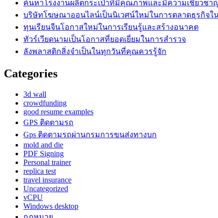
ค้นหาโรงงานผลิตกระเป๋าที่มีคุณภาพและมีความเชี่ยวชา
บริษัทโฆษณาออนไลน์เป็นนิเวศน์ใหม่ในการตลาดธุรกิจในย
ทุนเรียนจีนโอกาสใหม่ในการเรียนรู้และสร้างอนาคต
ทัวร์เวียดนามเป็นโอกาสที่ยอดเยี่ยมในการสำรวจ
ลังพลาสติกสิ่งจำเป็นในทุกวันที่คุณควรรู้จัก
Categories
3d wall
crowdfunding
good resume examples
GPS ติดตามรถ
Gps ติดตามรถผ่านกรมการขนส่งทางบก
mold and die
PDF Signing
Personal trainer
replica test
travel insurance
Uncategorized
vCPU
Windows desktop
กฎหมาย