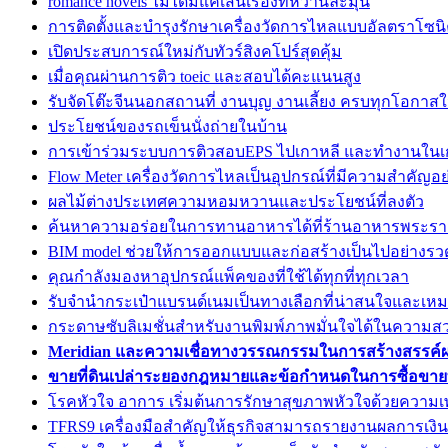
romance novels ไม่ได้มีแค่เส้นเรื่องที่หวานละมุน
การติดตั้งและบำรุงรักษาเครื่องวัดการไหลแบบอัลตราโซนิค
เปิดประสบการณ์ใหม่กับทัวร์สิงคโปร์สุดคุ้ม
เมื่อคุณผ่านการติว toeic และสอบได้คะแนนสูง
รับจัดโต๊ะจีนนอกสถานที่ งานบุญ งานเลี้ยง ครบทุกโอกาสใน
ประโยชน์ของรถเข็นนั่งถ่ายในบ้าน
การเข้าร่วมระบบการติวสอบEPS ไปเกาหลี และทำงานในเก
Flow Meter เครื่องวัดการไหลเป็นอุปกรณ์ที่มีความสำคัญอ
ผลไม้ต่างประเทศความหอมหวานและประโยชน์ที่ลงตัว
ค้นหาความอร่อยในการทานอาหารได้ที่ร้านอาหารพระร
BIM model ช่วยให้การออกแบบและก่อสร้างเป็นไปอย่างรวด
คุณกำลังมองหาอุปกรณ์แพ็คของที่ใช้ได้ทุกที่ทุกเวลา
รับจำนำกระเป๋าแบรนด์เนมเป็นทางเลือกที่น่าสนใจและเหม
กระดาษซับลิเมชั่นสำหรับงานพิมพ์ภาพมั่นใจได้ในความส
Meridian และความเชื่อทางวรรณกรรมในการสร้างสรรค์
ขายที่ดินเปล่าระยองกฎหมายและข้อกำหนดในการซื้อขายที
โรคหัวใจ อาการ เริ่มต้นการรักษาสุขภาพหัวใจด้วยความเ
TFRS9 เครื่องมือสำคัญให้ธุรกิจสามารถรายงานผลการเงินอ