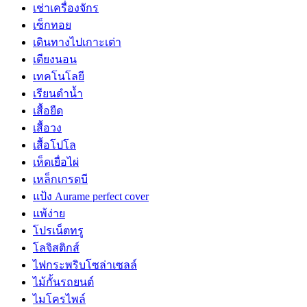
เช่าเครื่องจักร
เซ็กทอย
เดินทางไปเกาะเต่า
เตียงนอน
เทคโนโลยี
เรียนดำน้ำ
เสื้อยืด
เสื้อวง
เสื้อโปโล
เห็ดเยื่อไผ่
เหล็กเกรดบี
แป้ง Aurame perfect cover
แพ้ง่าย
โปรเน็ตทรู
โลจิสติกส์
ไฟกระพริบโซล่าเซลล์
ไม้กั้นรถยนต์
ไมโครไพล์