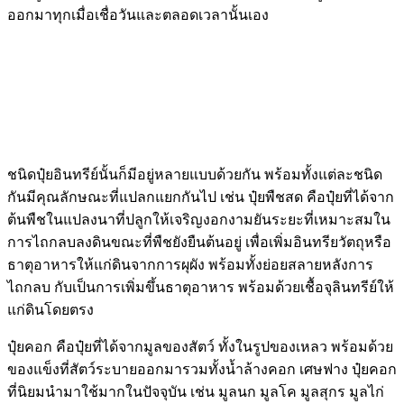
ออกมาทุกเมื่อเชื่อวันและตลอดเวลานั้นเอง
ชนิดปุ๋ยอินทรีย์นั้นก็มีอยู่หลายแบบด้วยกัน พร้อมทั้งแต่ละชนิด
กันมีคุณลักษณะที่แปลกแยกกันไป เช่น ปุ๋ยพืชสด คือปุ๋ยที่ได้จาก
ต้นพืชในแปลงนาที่ปลูกให้เจริญงอกงามยันระยะที่เหมาะสมใน
การไถกลบลงดินขณะที่พืชยังยืนต้นอยู่ เพื่อเพิ่มอินทรียวัตถุหรือ
ธาตุอาหารให้แก่ดินจากการผุผัง พร้อมทั้งย่อยสลายหลังการ
ไถกลบ กับเป็นการเพิ่มขึ้นธาตุอาหาร พร้อมด้วยเชื้อจุลินทรีย์ให้
แก่ดินโดยตรง
ปุ๋ยคอก คือปุ๋ยที่ได้จากมูลของสัตว์ ทั้งในรูปของเหลว พร้อมด้วย
ของแข็งที่สัตว์ระบายออกมารวมทั้งน้ำล้างคอก เศษฟาง ปุ๋ยคอก
ที่นิยมนำมาใช้มากในปัจจุบัน เช่น มูลนก มูลโค มูลสุกร มูลไก่