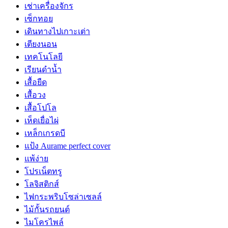
เช่าเครื่องจักร
เซ็กทอย
เดินทางไปเกาะเต่า
เตียงนอน
เทคโนโลยี
เรียนดำน้ำ
เสื้อยืด
เสื้อวง
เสื้อโปโล
เห็ดเยื่อไผ่
เหล็กเกรดบี
แป้ง Aurame perfect cover
แพ้ง่าย
โปรเน็ตทรู
โลจิสติกส์
ไฟกระพริบโซล่าเซลล์
ไม้กั้นรถยนต์
ไมโครไพล์