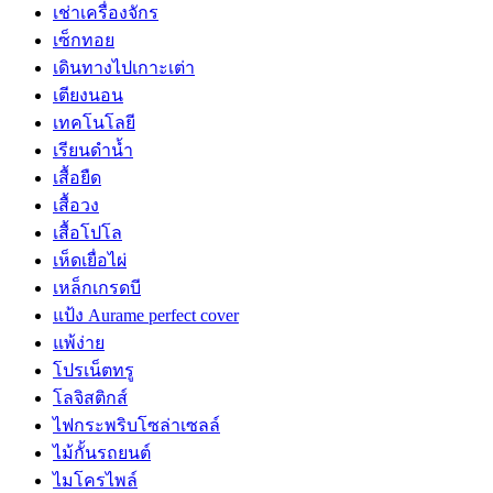
เช่าเครื่องจักร
เซ็กทอย
เดินทางไปเกาะเต่า
เตียงนอน
เทคโนโลยี
เรียนดำน้ำ
เสื้อยืด
เสื้อวง
เสื้อโปโล
เห็ดเยื่อไผ่
เหล็กเกรดบี
แป้ง Aurame perfect cover
แพ้ง่าย
โปรเน็ตทรู
โลจิสติกส์
ไฟกระพริบโซล่าเซลล์
ไม้กั้นรถยนต์
ไมโครไพล์