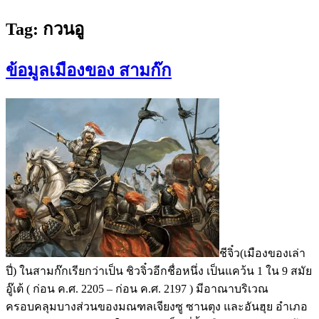
Tag:
กวนอู
ข้อมูลเมืองของ สามก๊ก
ชีจิ๋ว(เมืองของเล่า
ปี่) ในสามก๊กเรียกว่าเป็น ชิวจิ๋วอีกชื่อหนึ่ง เป็นแคว้น 1 ใน 9 สมัย
อู๊เต้ ( ก่อน ค.ศ. 2205 – ก่อน ค.ศ. 2197 ) มีอาณาบริเวณ
ครอบคลุมบางส่วนของมณฑลเจียงซู ซานตุง และอันฮุย อำเภอ