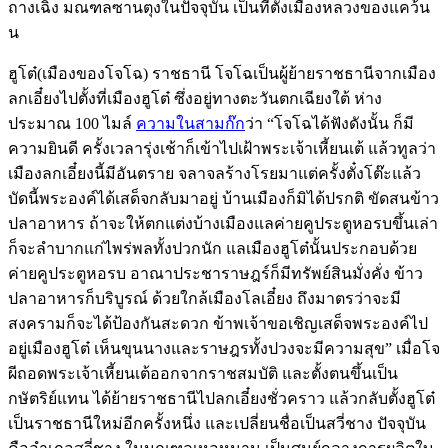
ถางเฉิง มณฑลซานตุงในปัจจุบัน เป็นที่ตั้งเมืองหลวงของแคว้น
น
ฮูโต๋(เมืองของโจโฉ) ราชธานี โจโฉเป็นผู้ย้ายราชธานีจากเมือง
ลกเอี๋ยงไปตั้งที่เมืองฮูโต๋ ซึ่งอยู่ทางตะวันตกเฉียงใต้ ห่าง
ประมาณ 100 ไมล์
ความในสามก๊ก
ว่า “โจโฉได้ฟังดังนั้น ก็มี
ความยินดี ครั้งเวลารุ่งเช้าก็เข้าไปเฝ้าพระเจ้าเหี้ยนเต้ แล้วทูลว่า
เมืองลกเอี๋ยงนี้มีอันตราย จลาจลร้างโรยมาแต่ครั้งตั๋งโต๊ะแล้ว
บัดนี้พระองค์ได้เสด็จกลับมาอยู่ บ้านเมืองก็มิได้ปรกติ ขัดสนข้าว
ปลาอาหาร ถ้าจะให้ตกแต่งบ้างเมืองแลค่ายคูประตูหอรบขึ้นเล่า
ก็จะลำบากแก่ไพร่พลทั้งปวกนัก แลเมืองฮูโต๋นั้นประกอบด้วย
ค่ายคูประตูหอรบ อาณาประชาราษฎร์ก็มีทรัพย์สินมั่งคั่ง ข้าว
ปลาอาหารก็บริบูรณ์ ด้วยใกล้เมืองโลเอี๋ยง ถึงมาตรว่าจะมี
สงครามก็จะได้ป้องกันสะดวก ข้าพเจ้าขอเชิญเสด็จพระองค์ไป
อยู่เมืองฮูโต๋ เห็นขุนนางและราษฎรทั้งปวงจะมีความสุข” เมื่อโจ
ผีถอดพระเจ้าเหี้ยนเต้ออกจากราชสมบัติ และตั้งตนขึ้นเป็น
กษัตริย์แทน ได้ย้ายราชธานีไปลกเอี๋ยงชั่วคราว แล้วกลับตั้งฮูโต๋
เป็นราชธานีใหม่อีกครั้งหนึ่ง และเปลี่ยนชื่อเป็นสวี่ชาง ปัจจุบัน