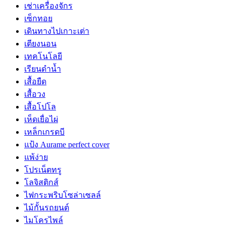
เช่าเครื่องจักร
เซ็กทอย
เดินทางไปเกาะเต่า
เตียงนอน
เทคโนโลยี
เรียนดำน้ำ
เสื้อยืด
เสื้อวง
เสื้อโปโล
เห็ดเยื่อไผ่
เหล็กเกรดบี
แป้ง Aurame perfect cover
แพ้ง่าย
โปรเน็ตทรู
โลจิสติกส์
ไฟกระพริบโซล่าเซลล์
ไม้กั้นรถยนต์
ไมโครไพล์