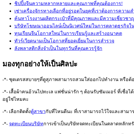
ชิปปิ้งจีนความหลากหลายและคุณภาพที่คุณต้องการ!
เช่าเครื่องจักรทางเลือกที่อยู่รอดในยุคที่เราต้องการความ
ค้นหาโรงงานผลิตกระเป๋าที่มีคุณภาพและมีความเชี่ยวชา
บริษัทโฆษณาออนไลน์เป็นนิเวศน์ใหม่ในการตลาดธุรกิจในย
ทุนเรียนจีนโอกาสใหม่ในการเรียนรู้และสร้างอนาคต
ทัวร์เวียดนามเป็นโอกาสที่ยอดเยี่ยมในการสำรวจ
ลังพลาสติกสิ่งจำเป็นในทุกวันที่คุณควรรู้จัก
มองทุกอย่างให้เป็นศิลปะ
-*- ชุดเดรสสบายๆที่ดูสุภาพสามารถสวมใส่ออกไปทำงาน หรือต้อ
-*- เสื้อผ้าคนอ้วนไปทะเล แฟชั่นน่ารัก ๆ ต้อนรับซัมเมอร์ ที่เช
อยู่ใช่ไหมคะ
-*- เลือกติดตั้ง
ตู้สาขา
กับที่ไหนดีนะ ที่เราสามารถไว้ใจและสามารถใ
-*-
จดทะเบียนบริษัท
การเข้าเป็นบริษัทจดทะเบียนในตลาดหลักทรัพย