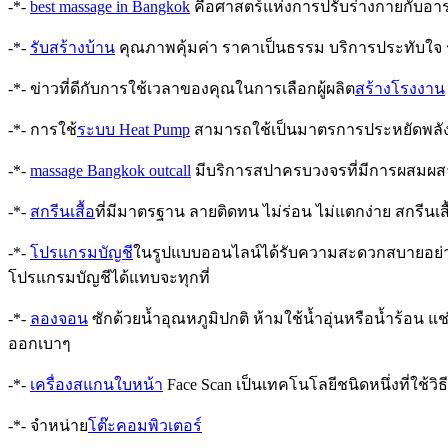
-*-
best massage in Bangkok
คือศาสตร์แห่งการปรับร่างกายกับอาร
-*-
รับสร้างบ้าน
คุณภาพคุ้มค่า ราคาเป็นธรรม บริการประทับใจ ร
-*- ข่าวที่ดีกับการใช้เวลาของคุณในการเลือกผู้ผลิต
สร้างโรงงาน
-*- การใช้
ระบบ Heat Pump
สามารถใช้เป็นมาตรการประหยัดพลังง
-*-
massage Bangkok outcall
มีบริการสปาครบวงจรที่มีการผสมผสา
-*-
สกรีนเสื้อ
ที่มีมาตรฐาน ลายติดทน ไม่ร่อน ไม่แตกง่าย สกรีนเสื้
-*-
โปรแกรมบัญชี
ในรูปแบบออนไลน์ได้รับความสะดวกสบายอย่างที่ส
โปรแกรมบัญชีได้แทบจะทุกที่
-*-
ลองจอน
ซักด้วยน้ำอุณหภูมิปกติ ห้ามใช้น้ำอุ่นหรือน้ำร้อน แ
ออกเบาๆ
-*-
เครื่องสแกนใบหน้า
Face Scan เป็นเทคโนโลยีชนิดหนึ่งที่ใช
-*- จำหน่าย
โต๊ะคอมพิวเตอร์