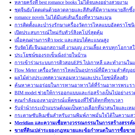
หลายครั้งที่ best romance books ไม่ได้จบลงอย่างสวยงาม
ชุดจีนยังโดดเด่นด้วยลวดลายและสีสันที่มีความหมายลึกซึ้ง
romance novels ไม่ได้มีแค่เส้นเรื่องที่หวานละมุน
การติดตั้งและบำรุงรักษาเครื่องวัดการไหลแบบอัลตราโซนิค
เปิดประสบการณ์ใหม่กับทัวร์สิงคโปร์สุดคุ้ม
เมื่อคุณผ่านการติว toeic และสอบได้คะแนนสูง
รับจัดโต๊ะจีนนอกสถานที่ งานบุญ งานเลี้ยง ครบทุกโอกาสใน
ประโยชน์ของรถเข็นนั่งถ่ายในบ้าน
การเข้าร่วมระบบการติวสอบEPS ไปเกาหลี และทำงานในเก
Flow Meter เครื่องวัดการไหลเป็นอุปกรณ์ที่มีความสำคัญอ
ผลไม้ต่างประเทศความหอมหวานและประโยชน์ที่ลงตัว
ค้นหาความอร่อยในการทานอาหารได้ที่ร้านอาหารพระร
BIM model ช่วยให้การออกแบบและก่อสร้างเป็นไปอย่างรวด
คุณกำลังมองหาอุปกรณ์แพ็คของที่ใช้ได้ทุกที่ทุกเวลา
รับจำนำกระเป๋าแบรนด์เนมเป็นทางเลือกที่น่าสนใจและเหม
กระดาษซับลิเมชั่นสำหรับงานพิมพ์ภาพมั่นใจได้ในความส
Meridian และความเชื่อทางวรรณกรรมในการสร้างสรรค์
ขายที่ดินเปล่าระยองกฎหมายและข้อกำหนดในการซื้อขายที