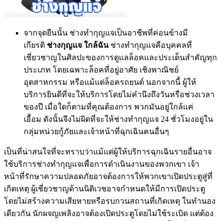
จากจุดยืนนั้น ช่างทำกุญแจเป็นอาชีพที่ค่อนข้างมี
เกียรติ
ช่างกุญแจ ใกล้ฉัน
ช่างทำกุญแจคือบุคคลที่
เชี่ยวชาญในศิลปะของการดูแลล็อคและประเด็นสำคัญทุก
ประเภท โดยเฉพาะล็อคที่อยู่อาศัย เชิงพาณิชย์
อุตสาหกรรม หรือแม้แต่ล็อครถยนต์ นอกจากนี้ ผู้ให้
บริการยินดีที่จะให้บริการโดยไม่คำนึงถึงวันหรือช่วงเวลา
ของปี เมื่อใดก็ตามที่คุณต้องการ พวกมันอยู่ใกล้แค่
เอื้อม ดังนั้นจึงไม่ผิดที่จะให้ช่างทำกุญแจ 24 ชั่วโมงอยู่ใน
กลุ่มหน่วยกู้ภัยและเจ้าหน้าที่ฉุกเฉินคนอื่นๆ
เป็นที่น่าสนใจที่จะทราบว่าแม้แต่ผู้ให้บริการฉุกเฉินรายอื่นอาจ
ใช้บริการช่างทำกุญแจเพื่อการดำเนินงานของพวกเขา เจ้า
หน้าที่รักษาความปลอดภัยอาจต้องการให้พวกเขาเปิดประตูสู่ที่
เกิดเหตุ ผู้เชี่ยวชาญด้านนิติเวชอาจกำหนดให้มีการเปิดประตู
โดยไม่สร้างความเสียหายหรือรบกวนสถานที่เกิดเหตุ ในทำนอง
เดียวกัน นักผจญเพลิงอาจต้องเปิดประตูโดยไม่ใช้ระเบิด แต่ต้อง