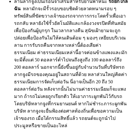
ลานลากจูงเป็นเรือนจำเสริมสำหรับยานพาหนะ
รถยกใกล้
ฉัน
หลามักจะมีรั้วรอบขอบชิดด้วยลวดหนามรอบ ๆ
ทรัพย์สินที่ขัดขวางเจ้าของรถจากการกระโดดรั้วเพื่อเอา
รถกลับ หลายังใช้รั้วอัตโนมัติและกล้องวงจรปิดที่ทันสมัย
เพื่อป้องกันผู้บุกรุก ในเวลากลางคืน สุนัขเฝ้ายามจะถูก
ปล่อยเพื่อป้องกันไม่ให้คนเดินด้อม ๆ มองๆ เหยียบบริเวณ
ลาน การรับรถคืนจากหลาเหล่านี้ต้องเสียค่า
ธรรมเนียม ค่าธรรมเนียมเหล่านี้อาจค่อนข้างแพงและมัก
จะมีตั้งแต่ 50 ดอลลาร์ต่ำไปจนถึงสูงถึง 100 ดอลลาร์ถึง
200 ดอลลาร์ นอกจากนี้ยังขึ้นอยู่กับจำนวนวันที่บริษัทรถ
ลากจูงมีรถของคุณอยู่ในสถานที่ด้วย หลาส่วนใหญ่คิดค่า
ธรรมเนียมการจัดเก็บต่อวัน นี่อาจเป็นอีก 20 ถึง 50
ดอลลาร์ต่อวัน หลังจากนั้นไม่นานค่าธรรมเนียมก็จะแพง
มาก ถ้ารถไม่เคยถูกเรียกตัว ให้เอาภาระผูกพันไว้กับรถ
โดยบริษัทลากจูงที่กรมยานยนต์ หากไม่ชำระภาระผูกพัน
บริษัท ลากจูงจะยื่นฟ้องต่อศาลท้องถิ่นเพื่อขอความเป็น
เจ้าของรถ เมื่อได้กรรมสิทธิ์แล้ว รถยนต์จะถูกนำไป
ประมูลหรือขายเป็นอะไหล่