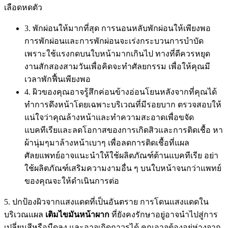
เลือดหดตัว
3. พักผ่อนให้มากที่สุด การนอนหลับพักผ่อนให้เพียงพอ
การพักผ่อนและการพักผ่อนจะเร่งกระบวนการบำบัด
เพราะใช้แรงกดบนใบหน้ามากเกินไป ทางที่ดีควรหยุด
งานสักสองสามวันเพื่อคิดจะทำศัลยกรรม เพื่อให้คุณมี
เวลาพักฟื้นเพียงพอ
4. ผิวของคุณอาจรู้สึกค่อนข้างอ่อนโยนหลังจากที่คุณได้
ทำการดึงหน้าโดยเฉพาะบริเวณที่มีรอยบาก ตรวจสอบให้
แน่ใจว่าคุณล้างหน้าและทำความสะอาดเพื่อขจัด
แบคทีเรียและลดโอกาสของการเกิดสิวและการติดเชื้อ หา
ผ้านุ่มๆมาล้างหน้าเบาๆ เพื่อลดการติดเชื้อที่แผล
ศัลยแพทย์อาจแนะนำให้ใช้ผลิตภัณฑ์ต้านแบคทีเรีย อย่า
ใช้ผลิตภัณฑ์เสริมความงามอื่น ๆ บนใบหน้าจนกว่าแพทย์
ของคุณจะให้ดำเนินการต่อ
5. ปกป้องผิวจากแสงแดดที่เป็นอันตราย การโดนแสงแดดใน
บริเวณแผล
เติมไขมันหน้าผาก
ที่ยังคงรักษาอยู่อาจนำไปสู่การ
เปลี่ยนสีหรือมืดลง และอาจเกิดถาวรได้ คุณอาจต้องอยู่ห่างจาก