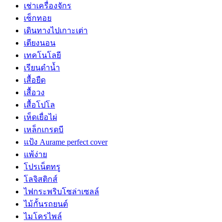
เช่าเครื่องจักร
เซ็กทอย
เดินทางไปเกาะเต่า
เตียงนอน
เทคโนโลยี
เรียนดำน้ำ
เสื้อยืด
เสื้อวง
เสื้อโปโล
เห็ดเยื่อไผ่
เหล็กเกรดบี
แป้ง Aurame perfect cover
แพ้ง่าย
โปรเน็ตทรู
โลจิสติกส์
ไฟกระพริบโซล่าเซลล์
ไม้กั้นรถยนต์
ไมโครไพล์