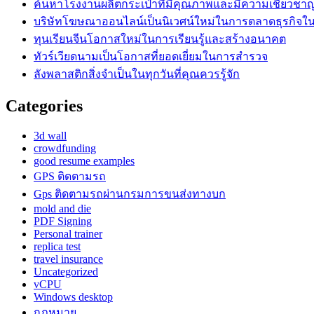
ค้นหาโรงงานผลิตกระเป๋าที่มีคุณภาพและมีความเชี่ยวชา
บริษัทโฆษณาออนไลน์เป็นนิเวศน์ใหม่ในการตลาดธุรกิจในย
ทุนเรียนจีนโอกาสใหม่ในการเรียนรู้และสร้างอนาคต
ทัวร์เวียดนามเป็นโอกาสที่ยอดเยี่ยมในการสำรวจ
ลังพลาสติกสิ่งจำเป็นในทุกวันที่คุณควรรู้จัก
Categories
3d wall
crowdfunding
good resume examples
GPS ติดตามรถ
Gps ติดตามรถผ่านกรมการขนส่งทางบก
mold and die
PDF Signing
Personal trainer
replica test
travel insurance
Uncategorized
vCPU
Windows desktop
กฎหมาย