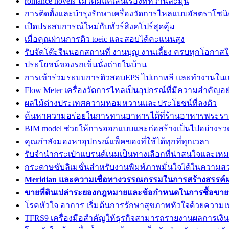
romance novels ไม่ได้มีแค่เส้นเรื่องที่หวานละมุน
การติดตั้งและบำรุงรักษาเครื่องวัดการไหลแบบอัลตราโซนิค
เปิดประสบการณ์ใหม่กับทัวร์สิงคโปร์สุดคุ้ม
เมื่อคุณผ่านการติว toeic และสอบได้คะแนนสูง
รับจัดโต๊ะจีนนอกสถานที่ งานบุญ งานเลี้ยง ครบทุกโอกาสใน
ประโยชน์ของรถเข็นนั่งถ่ายในบ้าน
การเข้าร่วมระบบการติวสอบEPS ไปเกาหลี และทำงานในเก
Flow Meter เครื่องวัดการไหลเป็นอุปกรณ์ที่มีความสำคัญอ
ผลไม้ต่างประเทศความหอมหวานและประโยชน์ที่ลงตัว
ค้นหาความอร่อยในการทานอาหารได้ที่ร้านอาหารพระร
BIM model ช่วยให้การออกแบบและก่อสร้างเป็นไปอย่างรวด
คุณกำลังมองหาอุปกรณ์แพ็คของที่ใช้ได้ทุกที่ทุกเวลา
รับจำนำกระเป๋าแบรนด์เนมเป็นทางเลือกที่น่าสนใจและเหม
กระดาษซับลิเมชั่นสำหรับงานพิมพ์ภาพมั่นใจได้ในความส
Meridian และความเชื่อทางวรรณกรรมในการสร้างสรรค์
ขายที่ดินเปล่าระยองกฎหมายและข้อกำหนดในการซื้อขายที
โรคหัวใจ อาการ เริ่มต้นการรักษาสุขภาพหัวใจด้วยความเ
TFRS9 เครื่องมือสำคัญให้ธุรกิจสามารถรายงานผลการเงินอ