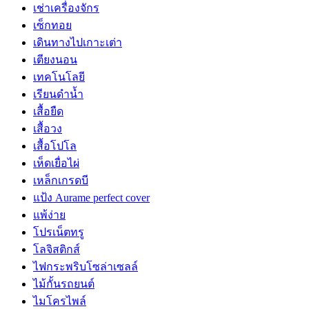
เช่าเครื่องจักร
เซ็กทอย
เดินทางไปเกาะเต่า
เตียงนอน
เทคโนโลยี
เรียนดำน้ำ
เสื้อยืด
เสื้อวง
เสื้อโปโล
เห็ดเยื่อไผ่
เหล็กเกรดบี
แป้ง Aurame perfect cover
แพ้ง่าย
โปรเน็ตทรู
โลจิสติกส์
ไฟกระพริบโซล่าเซลล์
ไม้กั้นรถยนต์
ไมโครไพล์