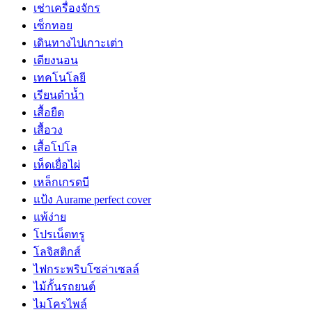
เช่าเครื่องจักร
เซ็กทอย
เดินทางไปเกาะเต่า
เตียงนอน
เทคโนโลยี
เรียนดำน้ำ
เสื้อยืด
เสื้อวง
เสื้อโปโล
เห็ดเยื่อไผ่
เหล็กเกรดบี
แป้ง Aurame perfect cover
แพ้ง่าย
โปรเน็ตทรู
โลจิสติกส์
ไฟกระพริบโซล่าเซลล์
ไม้กั้นรถยนต์
ไมโครไพล์