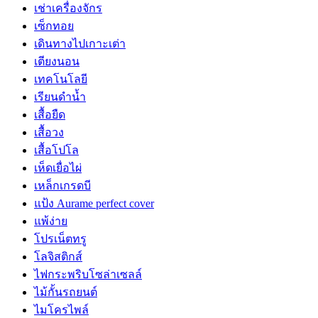
เช่าเครื่องจักร
เซ็กทอย
เดินทางไปเกาะเต่า
เตียงนอน
เทคโนโลยี
เรียนดำน้ำ
เสื้อยืด
เสื้อวง
เสื้อโปโล
เห็ดเยื่อไผ่
เหล็กเกรดบี
แป้ง Aurame perfect cover
แพ้ง่าย
โปรเน็ตทรู
โลจิสติกส์
ไฟกระพริบโซล่าเซลล์
ไม้กั้นรถยนต์
ไมโครไพล์