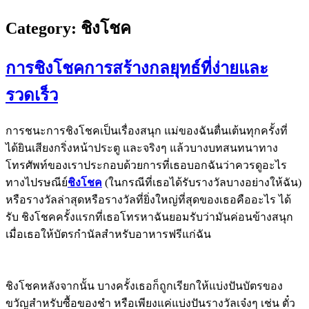
Category:
ชิงโชค
การชิงโชคการสร้างกลยุทธ์ที่ง่ายและ
รวดเร็ว
การชนะการชิงโชคเป็นเรื่องสนุก แม่ของฉันตื่นเต้นทุกครั้งที่
ได้ยินเสียงกริ่งหน้าประตู และจริงๆ แล้วบางบทสนทนาทาง
โทรศัพท์ของเราประกอบด้วยการที่เธอบอกฉันว่าควรดูอะไร
ทางไปรษณีย์
ชิงโชค
(ในกรณีที่เธอได้รับรางวัลบางอย่างให้ฉัน)
หรือรางวัลล่าสุดหรือรางวัลที่ยิ่งใหญ่ที่สุดของเธอคืออะไร ได้
รับ ชิงโชคครั้งแรกที่เธอโทรหาฉันยอมรับว่ามันค่อนข้างสนุก
เมื่อเธอให้บัตรกำนัลสำหรับอาหารฟรีแก่ฉัน
ชิงโชคหลังจากนั้น บางครั้งเธอก็ถูกเรียกให้แบ่งปันบัตรของ
ขวัญสำหรับซื้อของชำ หรือเพียงแค่แบ่งปันรางวัลเจ๋งๆ เช่น ตั๋ว