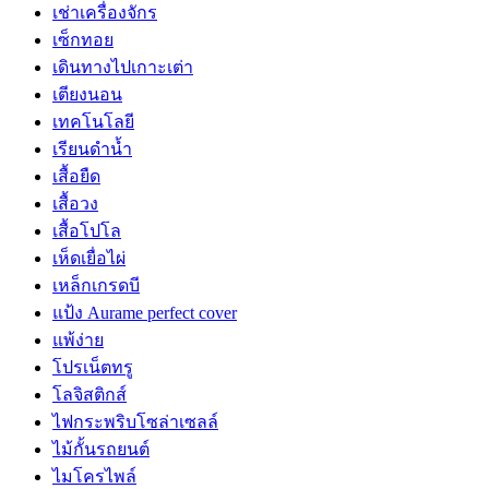
เช่าเครื่องจักร
เซ็กทอย
เดินทางไปเกาะเต่า
เตียงนอน
เทคโนโลยี
เรียนดำน้ำ
เสื้อยืด
เสื้อวง
เสื้อโปโล
เห็ดเยื่อไผ่
เหล็กเกรดบี
แป้ง Aurame perfect cover
แพ้ง่าย
โปรเน็ตทรู
โลจิสติกส์
ไฟกระพริบโซล่าเซลล์
ไม้กั้นรถยนต์
ไมโครไพล์