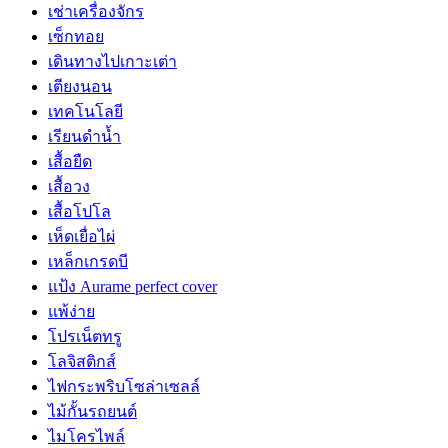
เช่าเครื่องจักร
เซ็กทอย
เดินทางไปเกาะเต่า
เตียงนอน
เทคโนโลยี
เรียนดำน้ำ
เสื้อยืด
เสื้อวง
เสื้อโปโล
เห็ดเยื่อไผ่
เหล็กเกรดบี
แป้ง Aurame perfect cover
แพ้ง่าย
โปรเน็ตทรู
โลจิสติกส์
ไฟกระพริบโซล่าเซลล์
ไม้กั้นรถยนต์
ไมโครไพล์