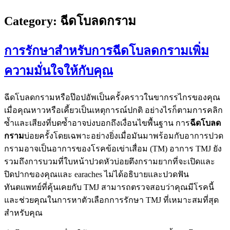
Category:
ฉีดโบลดกราม
การรักษาสำหรับการฉีดโบลดกรามเพิ่ม
ความมั่นใจให้กับคุณ
ฉีดโบลดกรามหรือป๊อปอัพเป็นครั้งคราวในขากรรไกรของคุณ
เมื่อคุณหาวหรือเคี้ยวเป็นเหตุการณ์ปกติ อย่างไรก็ตามการคลิก
ซ้ำและเสียงที่บดซ้ำอาจบ่งบอกถึงเงื่อนไขพื้นฐาน การ
ฉีดโบลด
กราม
บ่อยครั้งโดยเฉพาะอย่างยิ่งเมื่อมันมาพร้อมกับอาการปวด
กรามอาจเป็นอาการของโรคข้อเข่าเสื่อม (TM) อาการ TMJ ยัง
รวมถึงการบวมที่ใบหน้าปวดหัวบ่อยตึงกรามยากที่จะเปิดและ
ปิดปากของคุณและ earaches ไม่ได้อธิบายและปวดฟัน
ทันตแพทย์ที่คุ้นเคยกับ TMJ สามารถตรวจสอบว่าคุณมีโรคนี้
และช่วยคุณในการหาตัวเลือกการรักษา TMJ ที่เหมาะสมที่สุด
สำหรับคุณ