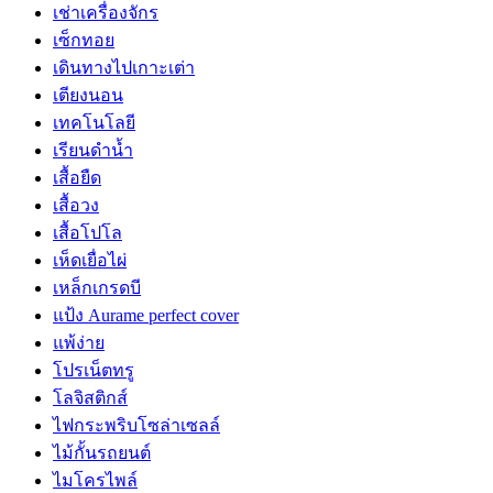
เช่าเครื่องจักร
เซ็กทอย
เดินทางไปเกาะเต่า
เตียงนอน
เทคโนโลยี
เรียนดำน้ำ
เสื้อยืด
เสื้อวง
เสื้อโปโล
เห็ดเยื่อไผ่
เหล็กเกรดบี
แป้ง Aurame perfect cover
แพ้ง่าย
โปรเน็ตทรู
โลจิสติกส์
ไฟกระพริบโซล่าเซลล์
ไม้กั้นรถยนต์
ไมโครไพล์