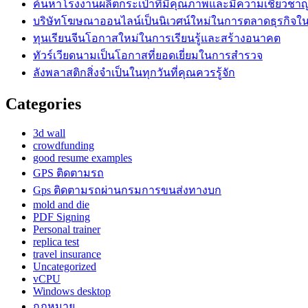
ค้นหาโรงงานผลิตกระเป๋าที่มีคุณภาพและมีความเชี่ยวชา
บริษัทโฆษณาออนไลน์เป็นนิเวศน์ใหม่ในการตลาดธุรกิจในย
ทุนเรียนจีนโอกาสใหม่ในการเรียนรู้และสร้างอนาคต
ทัวร์เวียดนามเป็นโอกาสที่ยอดเยี่ยมในการสำรวจ
ลังพลาสติกสิ่งจำเป็นในทุกวันที่คุณควรรู้จัก
Categories
3d wall
crowdfunding
good resume examples
GPS ติดตามรถ
Gps ติดตามรถผ่านกรมการขนส่งทางบก
mold and die
PDF Signing
Personal trainer
replica test
travel insurance
Uncategorized
vCPU
Windows desktop
กฎหมาย