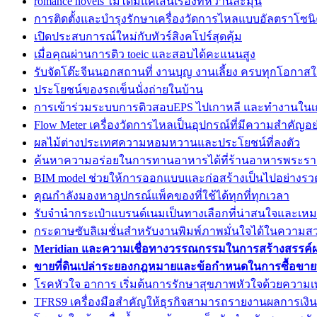
romance novels ไม่ได้มีแค่เส้นเรื่องที่หวานละมุน
การติดตั้งและบำรุงรักษาเครื่องวัดการไหลแบบอัลตราโซนิค
เปิดประสบการณ์ใหม่กับทัวร์สิงคโปร์สุดคุ้ม
เมื่อคุณผ่านการติว toeic และสอบได้คะแนนสูง
รับจัดโต๊ะจีนนอกสถานที่ งานบุญ งานเลี้ยง ครบทุกโอกาสใน
ประโยชน์ของรถเข็นนั่งถ่ายในบ้าน
การเข้าร่วมระบบการติวสอบEPS ไปเกาหลี และทำงานในเก
Flow Meter เครื่องวัดการไหลเป็นอุปกรณ์ที่มีความสำคัญอ
ผลไม้ต่างประเทศความหอมหวานและประโยชน์ที่ลงตัว
ค้นหาความอร่อยในการทานอาหารได้ที่ร้านอาหารพระร
BIM model ช่วยให้การออกแบบและก่อสร้างเป็นไปอย่างรวด
คุณกำลังมองหาอุปกรณ์แพ็คของที่ใช้ได้ทุกที่ทุกเวลา
รับจำนำกระเป๋าแบรนด์เนมเป็นทางเลือกที่น่าสนใจและเหม
กระดาษซับลิเมชั่นสำหรับงานพิมพ์ภาพมั่นใจได้ในความส
Meridian และความเชื่อทางวรรณกรรมในการสร้างสรรค์
ขายที่ดินเปล่าระยองกฎหมายและข้อกำหนดในการซื้อขายที
โรคหัวใจ อาการ เริ่มต้นการรักษาสุขภาพหัวใจด้วยความเ
TFRS9 เครื่องมือสำคัญให้ธุรกิจสามารถรายงานผลการเงินอ