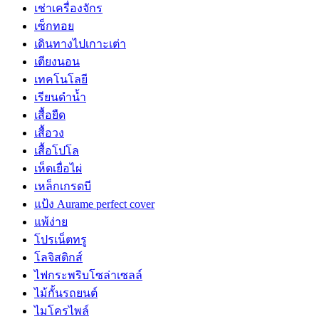
เช่าเครื่องจักร
เซ็กทอย
เดินทางไปเกาะเต่า
เตียงนอน
เทคโนโลยี
เรียนดำน้ำ
เสื้อยืด
เสื้อวง
เสื้อโปโล
เห็ดเยื่อไผ่
เหล็กเกรดบี
แป้ง Aurame perfect cover
แพ้ง่าย
โปรเน็ตทรู
โลจิสติกส์
ไฟกระพริบโซล่าเซลล์
ไม้กั้นรถยนต์
ไมโครไพล์