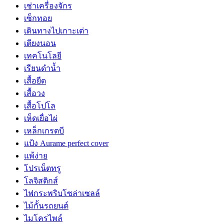
เช่าเครื่องจักร
เซ็กทอย
เดินทางไปเกาะเต่า
เตียงนอน
เทคโนโลยี
เรียนดำน้ำ
เสื้อยืด
เสื้อวง
เสื้อโปโล
เห็ดเยื่อไผ่
เหล็กเกรดบี
แป้ง Aurame perfect cover
แพ้ง่าย
โปรเน็ตทรู
โลจิสติกส์
ไฟกระพริบโซล่าเซลล์
ไม้กั้นรถยนต์
ไมโครไพล์