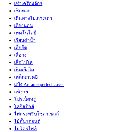
เช่าเครื่องจักร
เซ็กทอย
เดินทางไปเกาะเต่า
เตียงนอน
เทคโนโลยี
เรียนดำน้ำ
เสื้อยืด
เสื้อวง
เสื้อโปโล
เห็ดเยื่อไผ่
เหล็กเกรดบี
แป้ง Aurame perfect cover
แพ้ง่าย
โปรเน็ตทรู
โลจิสติกส์
ไฟกระพริบโซล่าเซลล์
ไม้กั้นรถยนต์
ไมโครไพล์