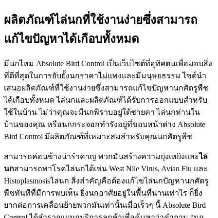
ผลิตภัณฑ์ไล่นกที่ใช้งานง่ายซึ่งสามารถ
แก้ไขปัญหาได้เกือบทั้งหมด
มีนกไหม Absolute Bird Control เป็นเว็บไซต์ที่อุทิศตนเพื่อมอบสิ่ง
ที่ดีที่สุดในการยับยั้งนกราคาไม่แพงและมีมนุษยธรรม ไซต์นำ
เสนอผลิตภัณฑ์ที่ใช้งานง่ายซึ่งสามารถแก้ไขปัญหานกศัตรูพืช
ได้เกือบทั้งหมด ไล่นกและผลิตภัณฑ์ได้รับการออกแบบสำหรับ
ใช้ในบ้าน ไม่ว่าคุณจะมีนกพิราบอยู่ใต้ชายคา ไล่นกห่านใน
บ้านของคุณ หรือนกกระจอกทำรังอยู่ที่ขอบหน้าต่าง Absolute
Bird Control มีผลิตภัณฑ์ที่เหมาะสมสำหรับคุณนกศัตรูพืช
สามารถค่อนข้างน่ารำคาญ พวกมันสร้างความยุ่งเหยิงและ
ไล่
นก
สามารถพาโรคไล่นกได้เช่น West Nile Virus, Avian Flu และ
Histoplasmosisไล่นก สิ่งสำคัญคือต้องแก้ไขไล่นกปัญหานกศัตรู
พืชทันทีที่มีการพบเห็น ยิ่งนกอาศัยอยู่ในพื้นที่นานเท่าไร ก็ยิ่ง
ยากต่อการเคลื่อนย้ายพวกมันเท่านั้นเมื่อเร็วๆ นี้ Absolute Bird
Control ได้สำรวจแผนกบริการลูกค้าเพื่อค้นหาว่าคำถาม “นก