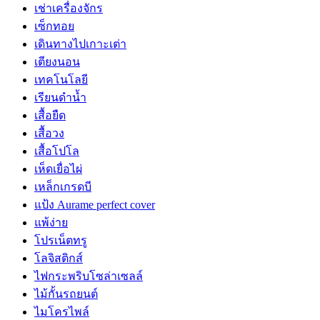
เช่าเครื่องจักร
เซ็กทอย
เดินทางไปเกาะเต่า
เตียงนอน
เทคโนโลยี
เรียนดำน้ำ
เสื้อยืด
เสื้อวง
เสื้อโปโล
เห็ดเยื่อไผ่
เหล็กเกรดบี
แป้ง Aurame perfect cover
แพ้ง่าย
โปรเน็ตทรู
โลจิสติกส์
ไฟกระพริบโซล่าเซลล์
ไม้กั้นรถยนต์
ไมโครไพล์