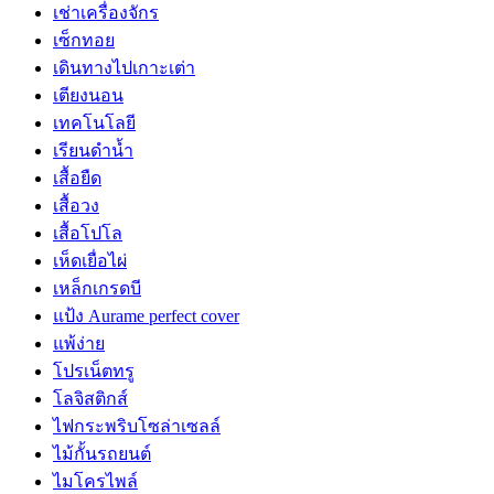
เช่าเครื่องจักร
เซ็กทอย
เดินทางไปเกาะเต่า
เตียงนอน
เทคโนโลยี
เรียนดำน้ำ
เสื้อยืด
เสื้อวง
เสื้อโปโล
เห็ดเยื่อไผ่
เหล็กเกรดบี
แป้ง Aurame perfect cover
แพ้ง่าย
โปรเน็ตทรู
โลจิสติกส์
ไฟกระพริบโซล่าเซลล์
ไม้กั้นรถยนต์
ไมโครไพล์