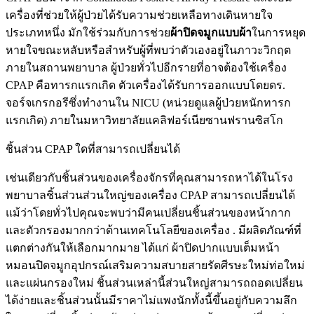
เครื่องที่ช่วยให้ผู้ป่วยได้รับความช่วยเหลือทางเดินหายใจ
ประเภทหนึ่ง มักใช้ร่วมกับการช่วย
ผ้าปิดจมูกแบบผ้า
ในการหยุด
หายใจขณะหลับหรือสำหรับผู้ที่พบว่าตัวเองอยู่ในภาวะวิกฤต
ภายในสถานพยาบาล ผู้ป่วยทั่วไปอีกรายที่อาจต้องใช้เครื่อง
CPAP คือทารกแรกเกิด ตัวเครื่องได้รับการออกแบบโดยดร.
จอร์จเกรกอรีซึ่งทำงานใน NICU (หน่วยดูแลผู้ป่วยหนักทารก
แรกเกิด) ภายในมหาวิทยาลัยแคลิฟอร์เนียซานฟรานซิสโก
ชิ้นส่วน CPAP ใดที่สามารถเปลี่ยนได้
เช่นเดียวกับชิ้นส่วนของเครื่องจักรที่คุณสามารถหาได้ในโรง
พยาบาลชิ้นส่วนส่วนใหญ่ของเครื่อง CPAP สามารถเปลี่ยนได้
แม้ว่าโดยทั่วไปคุณจะพบว่ามีคนเปลี่ยนชิ้นส่วนของหน้ากาก
และตัวกรองมากกว่าด้านเทคโนโลยีของเครื่อง . มีผลิตภัณฑ์ที่
แตกต่างกันให้เลือกมากมาย ได้แก่ ผ้าปิดปากแบบเต็มหน้า
หมอนปิดจมูกอุปกรณ์เสริมความสบายสายรัดศีรษะใหม่ท่อใหม่
และแผ่นกรองใหม่ ชิ้นส่วนเหล่านี้ส่วนใหญ่สามารถถอดเปลี่ยน
ได้ง่ายและชิ้นส่วนนั้นมีราคาไม่แพงนักทั้งนี้ขึ้นอยู่กับความลึก