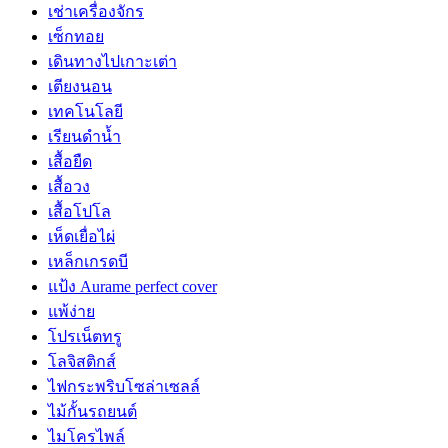
เช่าเครื่องจักร
เซ็กทอย
เดินทางไปเกาะเต่า
เตียงนอน
เทคโนโลยี
เรียนดำน้ำ
เสื้อยืด
เสื้อวง
เสื้อโปโล
เห็ดเยื่อไผ่
เหล็กเกรดบี
แป้ง Aurame perfect cover
แพ้ง่าย
โปรเน็ตทรู
โลจิสติกส์
ไฟกระพริบโซล่าเซลล์
ไม้กั้นรถยนต์
ไมโครไพล์