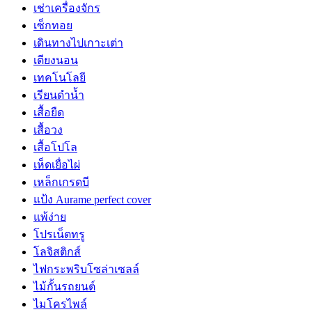
เช่าเครื่องจักร
เซ็กทอย
เดินทางไปเกาะเต่า
เตียงนอน
เทคโนโลยี
เรียนดำน้ำ
เสื้อยืด
เสื้อวง
เสื้อโปโล
เห็ดเยื่อไผ่
เหล็กเกรดบี
แป้ง Aurame perfect cover
แพ้ง่าย
โปรเน็ตทรู
โลจิสติกส์
ไฟกระพริบโซล่าเซลล์
ไม้กั้นรถยนต์
ไมโครไพล์