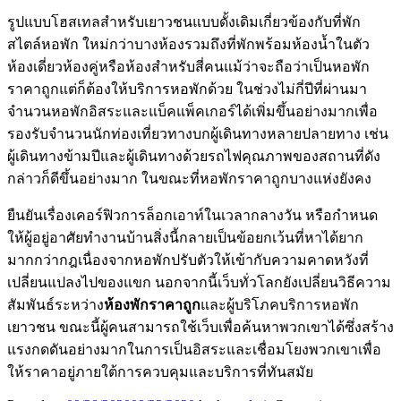
รูปแบบโฮสเทลสำหรับเยาวชนแบบดั้งเดิมเกี่ยวข้องกับที่พัก
สไตล์หอพัก ใหม่กว่าบางห้องรวมถึงที่พักพร้อมห้องน้ำในตัว
ห้องเดี่ยวห้องคู่หรือห้องสำหรับสี่คนแม้ว่าจะถือว่าเป็นหอพัก
ราคาถูกแต่ก็ต้องให้บริการหอพักด้วย ในช่วงไม่กี่ปีที่ผ่านมา
จำนวนหอพักอิสระและแบ็คแพ็คเกอร์ได้เพิ่มขึ้นอย่างมากเพื่อ
รองรับจำนวนนักท่องเที่ยวทางบกผู้เดินทางหลายปลายทาง เช่น
ผู้เดินทางข้ามปีและผู้เดินทางด้วยรถไฟคุณภาพของสถานที่ดัง
กล่าวก็ดีขึ้นอย่างมาก ในขณะที่หอพักราคาถูกบางแห่งยังคง
ยืนยันเรื่องเคอร์ฟิวการล็อกเอาท์ในเวลากลางวัน หรือกำหนด
ให้ผู้อยู่อาศัยทำงานบ้านสิ่งนี้กลายเป็นข้อยกเว้นที่หาได้ยาก
มากกว่ากฎเนื่องจากหอพักปรับตัวให้เข้ากับความคาดหวังที่
เปลี่ยนแปลงไปของแขก นอกจากนี้เว็บทั่วโลกยังเปลี่ยนวิธีความ
สัมพันธ์ระหว่าง
ห้องพักราคาถูก
และผู้บริโภคบริการหอพัก
เยาวชน ขณะนี้ผู้คนสามารถใช้เว็บเพื่อค้นหาพวกเขาได้ซึ่งสร้าง
แรงกดดันอย่างมากในการเป็นอิสระและเชื่อมโยงพวกเขาเพื่อ
ให้ราคาอยู่ภายใต้การควบคุมและบริการที่ทันสมัย