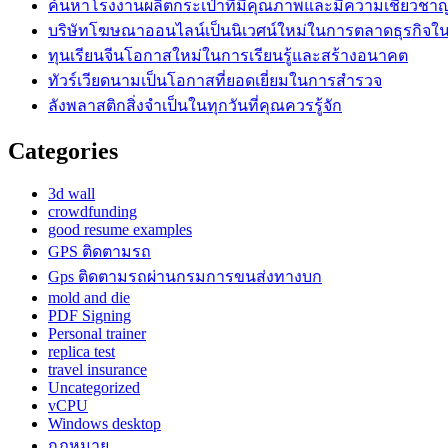
ค้นหาโรงงานผลิตกระเป๋าที่มีคุณภาพและมีความเชี่ยวชา
บริษัทโฆษณาออนไลน์เป็นนิเวศน์ใหม่ในการตลาดธุรกิจในย
ทุนเรียนจีนโอกาสใหม่ในการเรียนรู้และสร้างอนาคต
ทัวร์เวียดนามเป็นโอกาสที่ยอดเยี่ยมในการสำรวจ
ลังพลาสติกสิ่งจำเป็นในทุกวันที่คุณควรรู้จัก
Categories
3d wall
crowdfunding
good resume examples
GPS ติดตามรถ
Gps ติดตามรถผ่านกรมการขนส่งทางบก
mold and die
PDF Signing
Personal trainer
replica test
travel insurance
Uncategorized
vCPU
Windows desktop
กฎหมาย