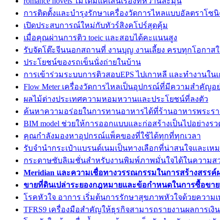
romance novels ไม่ได้มีแค่เส้นเรื่องที่หวานละมุน
การติดตั้งและบำรุงรักษาเครื่องวัดการไหลแบบอัลตราโซนิค
เปิดประสบการณ์ใหม่กับทัวร์สิงคโปร์สุดคุ้ม
เมื่อคุณผ่านการติว toeic และสอบได้คะแนนสูง
รับจัดโต๊ะจีนนอกสถานที่ งานบุญ งานเลี้ยง ครบทุกโอกาสใน
ประโยชน์ของรถเข็นนั่งถ่ายในบ้าน
การเข้าร่วมระบบการติวสอบEPS ไปเกาหลี และทำงานในเก
Flow Meter เครื่องวัดการไหลเป็นอุปกรณ์ที่มีความสำคัญอ
ผลไม้ต่างประเทศความหอมหวานและประโยชน์ที่ลงตัว
ค้นหาความอร่อยในการทานอาหารได้ที่ร้านอาหารพระร
BIM model ช่วยให้การออกแบบและก่อสร้างเป็นไปอย่างรวด
คุณกำลังมองหาอุปกรณ์แพ็คของที่ใช้ได้ทุกที่ทุกเวลา
รับจำนำกระเป๋าแบรนด์เนมเป็นทางเลือกที่น่าสนใจและเหม
กระดาษซับลิเมชั่นสำหรับงานพิมพ์ภาพมั่นใจได้ในความส
Meridian และความเชื่อทางวรรณกรรมในการสร้างสรรค์
ขายที่ดินเปล่าระยองกฎหมายและข้อกำหนดในการซื้อขายที
โรคหัวใจ อาการ เริ่มต้นการรักษาสุขภาพหัวใจด้วยความเ
TFRS9 เครื่องมือสำคัญให้ธุรกิจสามารถรายงานผลการเงินอ