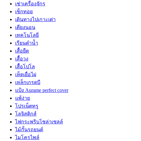
เช่าเครื่องจักร
เซ็กทอย
เดินทางไปเกาะเต่า
เตียงนอน
เทคโนโลยี
เรียนดำน้ำ
เสื้อยืด
เสื้อวง
เสื้อโปโล
เห็ดเยื่อไผ่
เหล็กเกรดบี
แป้ง Aurame perfect cover
แพ้ง่าย
โปรเน็ตทรู
โลจิสติกส์
ไฟกระพริบโซล่าเซลล์
ไม้กั้นรถยนต์
ไมโครไพล์