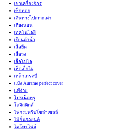
เช่าเครื่องจักร
เซ็กทอย
เดินทางไปเกาะเต่า
เตียงนอน
เทคโนโลยี
เรียนดำน้ำ
เสื้อยืด
เสื้อวง
เสื้อโปโล
เห็ดเยื่อไผ่
เหล็กเกรดบี
แป้ง Aurame perfect cover
แพ้ง่าย
โปรเน็ตทรู
โลจิสติกส์
ไฟกระพริบโซล่าเซลล์
ไม้กั้นรถยนต์
ไมโครไพล์