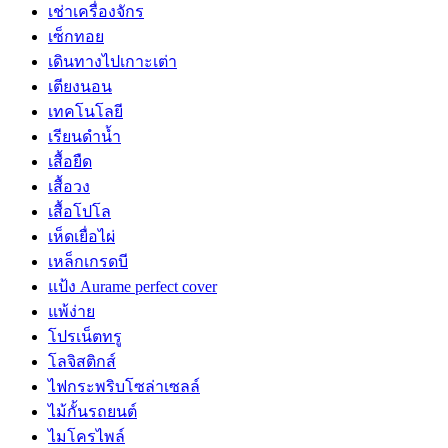
เช่าเครื่องจักร
เซ็กทอย
เดินทางไปเกาะเต่า
เตียงนอน
เทคโนโลยี
เรียนดำน้ำ
เสื้อยืด
เสื้อวง
เสื้อโปโล
เห็ดเยื่อไผ่
เหล็กเกรดบี
แป้ง Aurame perfect cover
แพ้ง่าย
โปรเน็ตทรู
โลจิสติกส์
ไฟกระพริบโซล่าเซลล์
ไม้กั้นรถยนต์
ไมโครไพล์