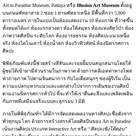
Art in Paradise Museum, Pattaya หรือ
Illusion Art Museum
ตั้งอยู่
บนถนนพัทยาสาย 2 ซอย 1 ย่านพัทยาเหนือ มีพื้นที่กว่า 5,800
ตารางเมตร ภายในแบ่งเป็นห้องแสดงงาน 10 ห้องภาพ ที่วาดขึ้น
ทั้งหมดได้แก่ ห้องแรกลวงตา ห้องใต้สมุทร ห้องแห่งสัตว์ป่า ห้อง
ภาพวาดศิลปิน ระดับโลก ห้องอารยธรรม ห้องศิลปะแนวเหนือ
จริง ห้องไดโนเสาร์ ห้องน้ำตก ห้องวิวทิวทัศน์ ห้องนิทรรศการ
ศิลปะ
พิพิธภัณฑ์แห่งนี้ช่วยสร้างสีสันและรอยยิ้มบนสนุกสนานโดยให้
ผู้ชมได้เข้ามามีส่วนร่วมในภาพวาด ด้วยการคลีเอทท่าทางโพส
ท่าถ่ายภาพ ไปตามจินตนาการ กับไอเดียสนุกๆ ของผู้ริเริ่ม เป็น
ความแปลกแหวกแนวและแตกต่างไปจากการเดินชมงานศิลป์
ตามงานนิทรรศการทั่วไป ที่จะทำให้เราตื่นตะลึงและเพลิดเพลิน
กับภาพที่เสมือนจริงแบบทะลุกรอบ 3 มิติ
ภายในพิพิธภัณฑ์ฯ ได้มีการจัดแสดงผลงานทางศิลปะชื่อดังจาก
ทั่วทุกมุมโลก ด้วยการสร้างสรรค์โดยศิลปินของ Art in Paradise
เน้นงานศิลปะประเภท Interactive Art หรือ
“ศิลปะเชิงโต้ตอบ”